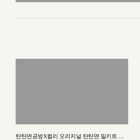
탄탄면공방X컬리 오리지널 탄탄면 밀키트 출시!