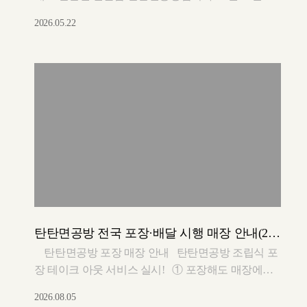
터 고유가 피해지원금 신청이 가능합니다. 고유가 피
2026.05.22
해지원금 사용 가능한 탄탄면공방 매장을 소개합니
다. 탄탄면공방 고유가 피해지원금 ▼ 사용 가능 매
장 알아보기 ▼
https://blog.naver.com/tantannoodles/224292457595
탄탄면공방 전국 포장·배달 시행 매장 안내(26.08.05 업데이트)
탄탄면공방 포장 매장 안내 탄탄면공방 조립식 포
장 테이크 아웃 서비스 실시! ① 포장해도 매장에서
먹는 맛과 동일하도록! 조립식 포장 테이크 아웃 서비
2026.08.05
스를 제공합니다. ② 탄탄면공방 테이크 아웃 서비스