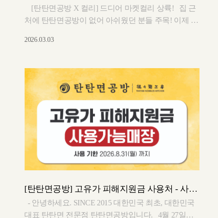
[탄탄면공방 X 컬리] 드디어 마켓컬리 상륙! 집 근
처에 탄탄면공방이 없어 아쉬웠던 분들 주목! 이제 대
한민국 대표 탄탄면을 마켓컬리 밀키트로 어디서나
2026.03.03
만나보세요. 지금 컬리에서는 신상 출시 기념 15%
할인 이벤트 진행 중! 합리적인 가격으로 '인생 탄탄
면'을 쟁여둘 절호의 기회예요. (속닥속닥) **이런 분
들께 강추! -주변에 매장이 없어서 슬펐던 프로 탄탄
러 -캠핑장에서 남다른 이색 요리를 뽐내고 싶을 때 -
바쁜 일상 속, 5분 안에 든든한 한 끼가 필요할 때 **
맛을 200% 올리는 꿀팁! 1. 파채, 숙주, 삶은 달걀을 듬
뿍 넣어 더 풍성하게! 2. 면을 절반쯤 먹었을 때 다진
마늘과 볶음김치 취향껏 투하! 3. 남은 국물에 밥 한
공기 말아 먹으면 완벽한 마무리! 지금 바로 마켓컬
리에서 [탄탄면공방]을 검색해 보세요! ▼ 마켓컬리
상품 보러 가기 https://www.kurly.com/goods/1002003522
[탄탄면공방] 고유가 피해지원금 사용처 - 사용 가능 지점 안내
▼ [네이버 스토어] 컬리N마트 상품 보러 가기
https://shopping.naver.com/window-
- 안녕하세요. SINCE 2015 대한민국 최초, 대한민국
products/kurlynmart/13192838268
대표 탄탄면 전문점 탄탄면공방입니다.​ 4월 27일부