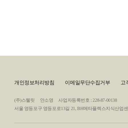
개인정보처리방침
이메일무단수집거부
고
(주)스웰릿 안소영 사업자등록번호 : 228-87-00138
서울 영등포구 영등포로13길 21, BH메타플렉스지식산업센터 2층 20