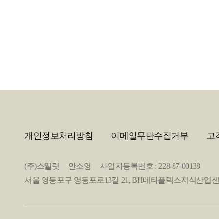
개인정보처리방침
이메일무단수집거부
고
(주)스웰릿 안소영 사업자등록번호 : 228-87-00138
서울 영등포구 영등포로13길 21, BH메타플렉스지식산업센터 2층 20