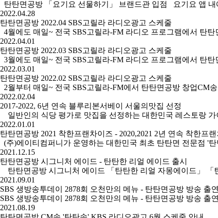
탄탄면공방 「요기요 선물하기」 브랜드관 입점 요기요 앱 내에서 탄탄면
2022.04.28
탄탄면공방 2022.04 SBS고릴라 라디오광고 스케줄
4월에도 매일~ 전국 SBS고릴라-FM 라디오 프로그램에서 탄탄면공방 
2022.04.01
탄탄면공방 2022.03 SBS고릴라 라디오광고 스케줄
3월에도 매일~ 전국 SBS고릴라-FM 라디오 프로그램에서 탄탄면공방 
2022.03.01
탄탄면공방 2022.02 SBS고릴라 라디오광고 스케줄
2월부터 매일~ 전국 SBS고릴라-FM에서 탄탄면공방 창업CM송을 만
2022.02.04
2017-2022, 6년 연속 블루리본서베이 서울의맛집 선정
일반인의 식당 평가로 맛집을 선정하는 대한민국 레스토랑 가이드북 '블
2022.01.01
탄탄면공방 2021 착한프랜차이즈 - 2020,2021 2년 연속 착한
(주)에이티컴퍼니가 운영하는 대한민국 최초 탄탄면 전문점 '탄
2021.12.15
탄탄면공방 시그니처 에이드 - 탄탄한 리얼 에이드 출시
탄탄면공방 시그니처 에이드 「탄탄한 리얼 자몽에이드」 「탄탄
2021.09.01
SBS 생방송투데이 2878회 오천만의 메뉴 - 탄탄면공방 방송 출
SBS 생방송투데이 2878회 오천만의 메뉴 - 탄탄면공방 방송
2021.08.19
탄탄면공방 CM송 '탄탄송' KBS 라디오광고 6월 스케줄 안내