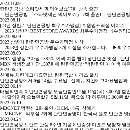
2023.11.09
탄탄면공방 '스타맛세권 먹어보쇼' 7화 방송 출연!
탄탄면공방 「스타맛세권 먹어보쇼」 7화 출연! 탄탄면공방이 전국 소문
2023.08.11
[23년 상반기 탄탄면공방 최우수가맹점] 수원망포역점 이야기
2023 상반기 BEST STORE AWARDS 최우수가맹점 《수원망
2023.08.09
2023 상반기 탄탄면공방 우수가맹점 시상
2023년 상반기 우수가맹점 3개 지점을 소개합니다. ▶최우수
2023.08.03
MBN 생생정보마당 1387회 이색 여름 별미 냉탄탄면 맛집 - 탄
MBN 생생정보마당 1387회에 탄탄면공방 '냉탄탄면'이 이색 여
2023.06.29
신메뉴 치킨에그마요덮밥, 탄탄국밥 시리즈 출시
탄탄면공방에서 6월 14일, 수요일 신메뉴 치킨에그마요덮밥
2023.06.14
배달의민족 X 탄탄면공방 오늘만할인! 5월 11일(목) 3,000원 할
배달의민족 오늘만할인 5월 11일, 목요일 딱 하루만! 3,000원 할인 쿠폰 
2023.05.10
MBCNET 먹뿌심 2화 출연 - KCM, 나름, 상해기
MBCNET 먹뿌심 2화에 탄탄면공방이 '한국식 원조 탄탄면 맛집
2023.04.24
탄탄면공방 브랜드 탄생 8주년 기념 8 인증샷 이벤트 당첨자 발