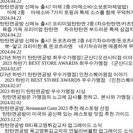
2024.04.22
탄탄면공방 신메뉴 출시! 마제 2종 (마제소바/소보로마제덮밥)
마제 2종 마제소바 7가지 토핑과 특제 소스를 함께 꾸덕하게 비
2024.04.22
탄탄면공방 신메뉴 출시! 프리미엄탄탄면 2종 (차슈탄탄면/카츠
육즙 가득 프리미엄 탄탄면 차슈탄탄면 부드러운 특제 삼겹차슈가 
2024.04.22
탄탄면공방 신메뉴 출시! 돈코츠라멘 2종 (네기차슈라멘/돈코츠
뽀~얗고 크리미한 眞 돈코츠라멘 네기차슈라멘 매콤하게 무친 차슈
2024.04.22
[23년 하반기 탄탄면공방 최우수가맹점] 군산디오션시티점 이
2023 하반기 BEST STORE AWARDS 최우수가맹점 《군산
2024.02.07
[23년 하반기 탄탄면공방 우수가맹점] 인천스퀘어원점 이야기
2023 하반기 BEST STORE AWARDS 우수가맹점 《인천
2024.02.07
2023 하반기 탄탄면공방 우수가맹점 시상
탄탄면공방은 가맹점의 노고에 감사를 전하고, 본사와 가맹점 간의
2024.02.02
탄탄면공방, Restaurant Guru 2023 추천 레스토랑 선정
탄탄면공방이 미국의 공신력 있는 레스토랑 맛집 추천 가이드 「Resta
2023.12.27
탄탄면공방 BIG육고명튀김교자 업그레이드 소식
탄탄면공방 육고명튀김교자의 언빌리버블한 업그레이드 소식! 가격