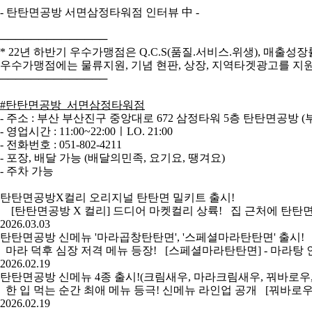
- 탄탄면공방 서면삼정타워점 인터뷰 中 -
──────────────
* 22년 하반기 우수가맹점은 Q.C.S(품질.서비스.위생), 매출
우수가맹점에는 물류지원, 기념 현판, 상장, 지역타겟광고를 지
──────────────
#탄탄면공방_서면삼정타워점
- 주소 : 부산 부산진구 중앙대로 672 삼정타워 5층 탄탄면공방 (부전
- 영업시간 : 11:00~22:00ㅣLO. 21:00
- 전화번호 : 051-802-4211
- 포장, 배달 가능 (배달의민족, 요기요, 땡겨요)
- 주차 가능
탄탄면공방X컬리 오리지널 탄탄면 밀키트 출시!
[탄탄면공방 X 컬리] 드디어 마켓컬리 상륙! 집 근처에 탄탄면공방이 없
2026.03.03
탄탄면공방 신메뉴 '마라곱창탄탄면', '스페셜마라탄탄면' 출시!
마라 덕후 심장 저격 메뉴 등장! [스페셜마라탄탄면] - 마라탕 
2026.02.19
탄탄면공방 신메뉴 4종 출시!(크림새우, 마라크림새우, 꿔바로우
한 입 먹는 순간 최애 메뉴 등극! 신메뉴 라인업 공개 [꿔바로
2026.02.19