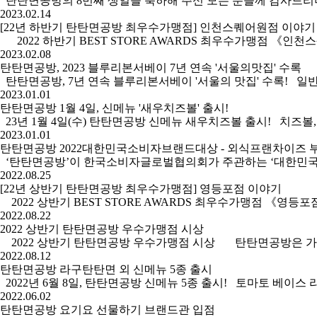
탄탄면공방의 8번째 생일을 축하해 주신 모든 분들께 감사드리며, 「한정판 아기 
2023.02.14
[22년 하반기 탄탄면공방 최우수가맹점] 인천스퀘어원점 이야기
2022 하반기 BEST STORE AWARDS 최우수가맹점 《인천
2023.02.08
탄탄면공방, 2023 블루리본서베이 7년 연속 '서울의맛집' 수록
탄탄면공방, 7년 연속 블루리본서베이 '서울의 맛집' 수록! 일반인
2023.01.01
탄탄면공방 1월 4일, 신메뉴 '새우치즈볼' 출시!
23년 1월 4일(수) 탄탄면공방 신메뉴 새우치즈볼 출시! 치즈
2023.01.01
탄탄면공방 2022대한민국소비자브랜드대상 - 외식프랜차이즈 부
‘탄탄면공방’이 한국소비자글로벌협의회가 주관하는 ‘대한민국소비
2022.08.25
[22년 상반기 탄탄면공방 최우수가맹점] 영등포점 이야기
2022 상반기 BEST STORE AWARDS 최우수가맹점 《영등
2022.08.22
2022 상반기 탄탄면공방 우수가맹점 시상
2022 상반기 탄탄면공방 우수가맹점 시상 탄탄면공방은 가맹점
2022.08.12
탄탄면공방 라구탄탄면 외 신메뉴 5종 출시
2022년 6월 8일, 탄탄면공방 신메뉴 5종 출시! 토마토 베
2022.06.02
탄탄면공방 요기요 선물하기 브랜드관 입점