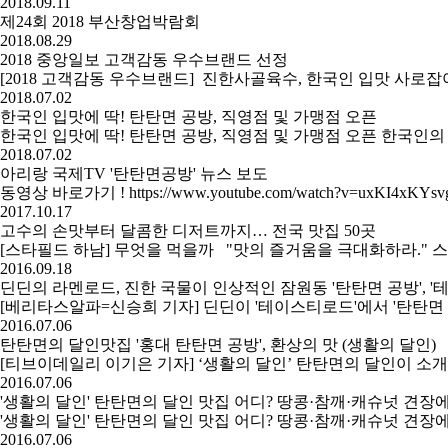
2018.09.11
제24회 2018 부산창업박람회
2018.08.29
2018 중앙일보 고객감동 우수브랜드 선정
[2018 고객감동 우수브랜드] 진한사골육수, 한국인 입맛 사
2018.07.02
한국인 입맛에 딱! 탄탄면 공방, 직영점 및 가맹점 오픈
한국인 입맛에 딱! 탄탄면 공방, 직영점 및 가맹점 오픈 한국인
2018.07.02
아리랑 국제TV '탄탄면공방' 뉴스 보도
동영상 바로가기 ! https://www.youtube.com/watch?v=uxKI4xKYsv
2017.10.17
고수의 손맛부터 달콤한 디저트까지… 전국 맛집 50곳
[스타필드 하남] 무엇을 먹을까 "맛의 즐거움을 극대화하라." 스타
2016.09.18
딘딘의 라멘로드, 진한 국물이 인상적인 잠원동 '탄탄면 공방', '
[베리타스알파=신승희 기자] 딘딘이 '테이스티로드'에서 '탄탄면 
2016.07.06
탄탄면의 달인맛집 '홍대 탄탄면 공방', 환상의 맛 (생활의 달인)
[티브이데일리 이기은 기자] ‘생활의 달인’ 탄탄면의 달인이 소개됐
2016.07.06
'생활의 달인' 탄탄면의 달인 맛집 어디? 땅콩·참깨·캐슈넛 견
'생활의 달인' 탄탄면의 달인 맛집 어디? 땅콩·참깨·캐슈넛 견장에
2016.07.06