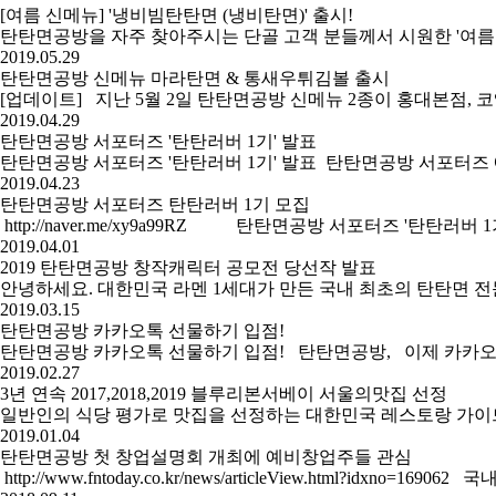
[여름 신메뉴] '냉비빔탄탄면 (냉비탄면)' 출시!
​ 탄탄면공방을 자주 찾아주시는 단골 고객 분들께서 시원한 '여름 
2019.05.29
탄탄면공방 신메뉴 마라탄면 & 통새우튀김볼 출시
[업데이트] 지난 5월 2일 탄탄면공방 신메뉴 2종이 홍대본점, 코
2019.04.29
탄탄면공방 서포터즈 '탄탄러버 1기' 발표
탄탄면공방 서포터즈 '탄탄러버 1기' 발표 ​탄탄면공방 서포터즈 에
2019.04.23
탄탄면공방 서포터즈 탄탄러버 1기 모집
http://naver.me/xy9a99RZ 탄탄면공방 서포터즈 '탄
2019.04.01
2019 탄탄면공방 창작캐릭터 공모전 당선작 발표
안녕하세요. 대한민국 라멘 1세대가 만든 국내 최초의 탄탄면 
2019.03.15
탄탄면공방 카카오톡 선물하기 입점!
탄탄면공방 카카오톡 선물하기 입점! 탄탄면공방, 이제 카카오톡 
2019.02.27
3년 연속 2017,2018,2019 블루리본서베이 서울의맛집 선정
일반인의 식당 평가로 맛집을 선정하는 대한민국 레스토랑 가이드북 
2019.01.04
탄탄면공방 첫 창업설명회 개최에 예비창업주들 관심
http://www.fntoday.co.kr/news/articl